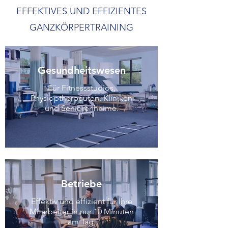
EFFEKTIVES UND EFFIZIENTES
GANZKÖRPERTRAINING
Gesundheitswesen
Für Fitnessstudios,
Physioptherpeuten, Kliniken
und Seniorenheime.
Betriebe
Effektiv und effizient für Ihre
Mitarbeiter in nur 10 Minuten
am Tag.